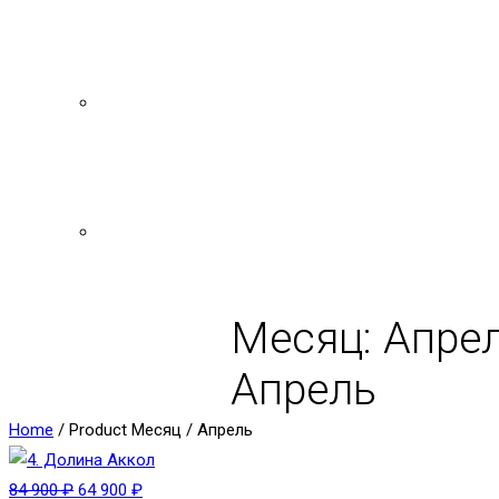
По типу
По направлению
Месяц:
Апре
Апрель
Home
/ Product Месяц / Апрель
84 900
₽
64 900
₽